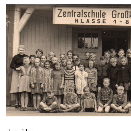
Dir
zu
Inha