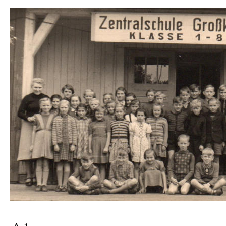
Dir
zu
Inha