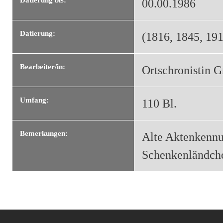
00.00.1986
Datierung:
(1816, 1845, 191
Bearbeiter/in:
Ortschronistin G
Umfang:
110 Bl.
Bemerkungen:
Alte Aktenkennun
Schenkenländchen