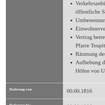
Verkehrsanb
öffentliche 
Umbenennung
Einwohnerve
Vertrag bet
Pfarre Teupi
Räumung des
Aufhebung de
Höfen von Un
Datierung von:
00.00.1816
Datierung bis: