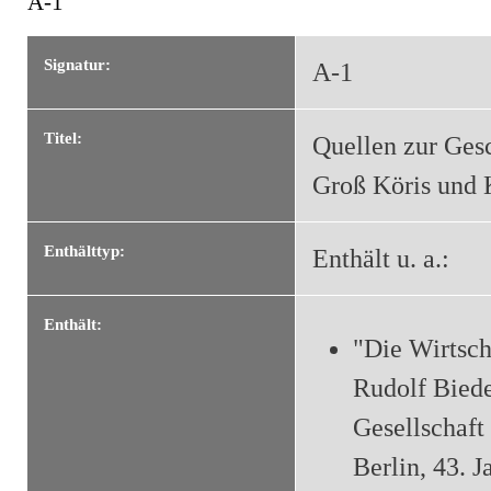
A-1
Sie sind hier
Signatur:
A-1
Titel:
Quellen zur Ges
Groß Köris und 
Enthälttyp:
Enthält u. a.:
Enthält:
"Die Wirtsch
Rudolf Bied
Gesellschaft
Berlin, 43. J